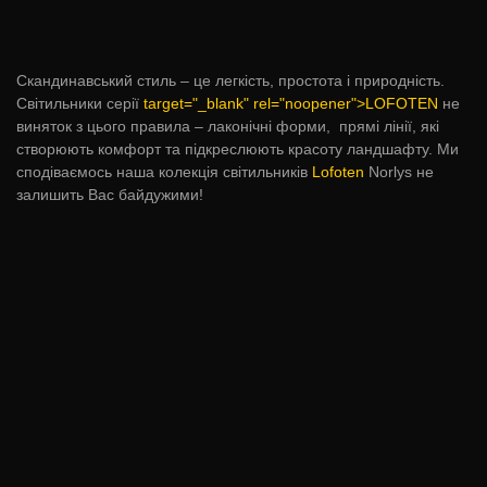
Скандинавський стиль – це легкість, простота і природність.
Світильники серії
target="_blank" rel="noopener">LOFOTEN
не
виняток з цього правила – лаконічні форми, прямі лінії, які
створюють комфорт та підкреслюють красоту ландшафту. Ми
сподіваємось наша колекція світильників
Lofoten
Norlys не
залишить Вас байдужими!