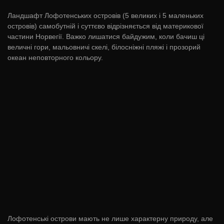
Ландшафт Лофотенських островів (5 великих і 5 маленьких
островів) самобутній і суттєво відрізняється від материкової
частини Норвегії. Важко лишатися байдужим, коли бачиш ці
величні гори, мальовничі скелі, білосніжні пляжі і прозорий
океан неповторного кольору.
Лофотенські острови мають не лише характерну природу, але