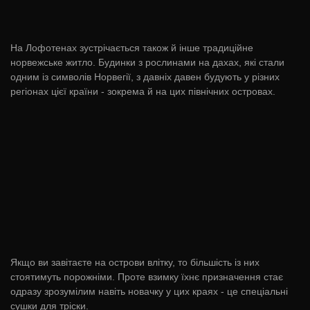
На Лофотенах зустрічається також й інше традиційне
норвежське житло. Будинки з рослинами на дахах, які стали
одним із символів Норвегії, з давніх давен будують у різних
регіонах цієї країни - зокрема й на цих північних островах.
Якщо ви завітаєте на острови влітку, то більшість із них
стоятимуть порожніми. Проте взимку їхнє призначення стає
одразу зрозумілим навіть новачку у цих краях - це спеціальні
сушки для тріски.