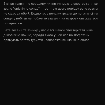
З кінця травня по середину липня тут можна спостерігати так
зване "опівнічне сонце" - протягом цього періоду воно зовсім
не сідає за обрій. Водночас з початку грудня до початку січня
сонця у небі ви не побачите взагалі - на острови опускається
полярна ніч.
Зате восени та взимку у вас є всі шанси спостерігати інше
дивовижне явище, заради якого у цей час на Лофотени
прямують багато туристів - заворожливе Північне сяйво.