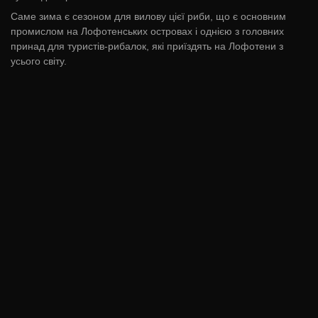
Саме зима є сезоном для вилову цієї риби, що є основним
промислом на Лофотенських островах і однією з головних
принад для туристів-рибалок, які приїздять на Лофотени з
усього світу.