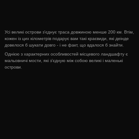
Усі великі острови з'єднує траса довжиною менше 200 км. Втім,
кожен із цих кілометрів подарує вам такі краєвиди, які деінде
довелося б шукати довго - і не факт, що вдалося б знайти.
Однією з характерних особливостей місцевого ландшафту є
мальовничі мости, які з'єдную між собою великі і маленькі
острови.