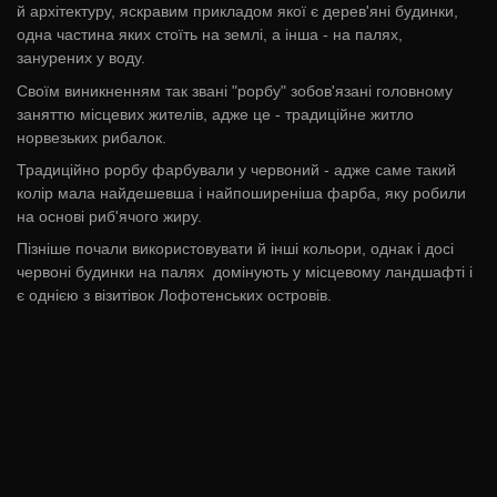
й архітектуру, яскравим прикладом якої є дерев'яні будинки,
одна частина яких стоїть на землі, а інша - на палях,
занурених у воду.
Своїм виникненням так звані "рорбу" зобов'язані головному
заняттю місцевих жителів, адже це - традиційне житло
норвезьких рибалок.
Традиційно рорбу фарбували у червоний - адже саме такий
колір мала найдешевша і найпоширеніша фарба, яку робили
на основі риб'ячого жиру.
Пізніше почали використовувати й інші кольори, однак і досі
червоні будинки на палях домінують у місцевому ландшафті і
є однією з візитівок Лофотенських островів.