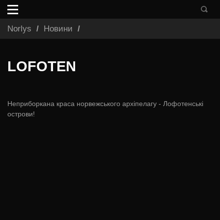
Norlys
Новини
LOFOTEN
Неприборкана краса норвежського архіпелагу - Лофотенські
острови!